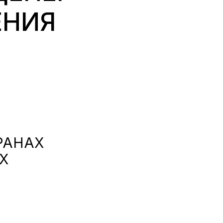
НИЯ

РАНАХ
Х